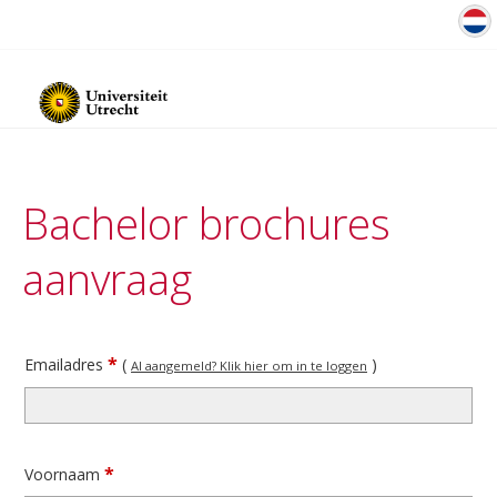
Bachelor brochures
aanvraag
*
Emailadres
(
)
Al aangemeld? Klik hier om in te loggen
*
Voornaam